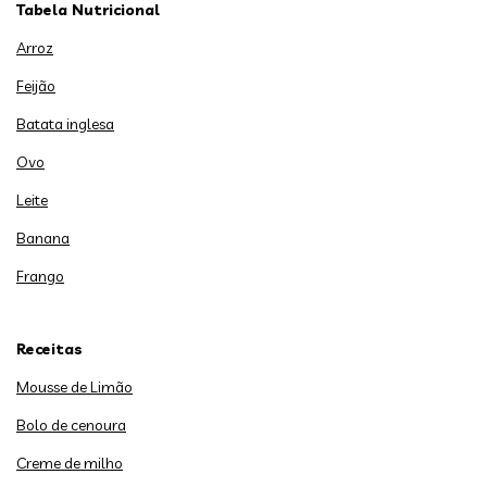
Tabela Nutricional
Arroz
Feijão
Batata inglesa
Ovo
Leite
Banana
Frango
Receitas
Mousse de Limão
Bolo de cenoura
Creme de milho