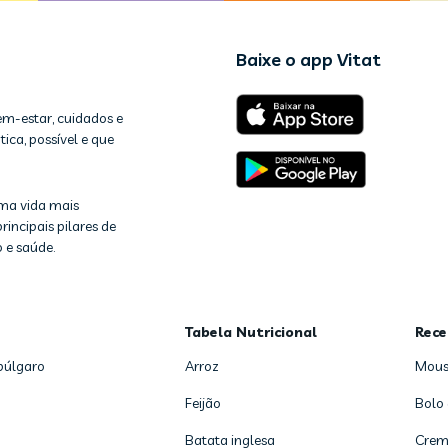
Baixe o app Vitat
em-estar, cuidados e
ica, possível e que
ma vida mais
rincipais pilares de
 e saúde.
Tabela Nutricional
Rece
búlgaro
Arroz
Mous
Feijão
Bolo
Batata inglesa
Crem