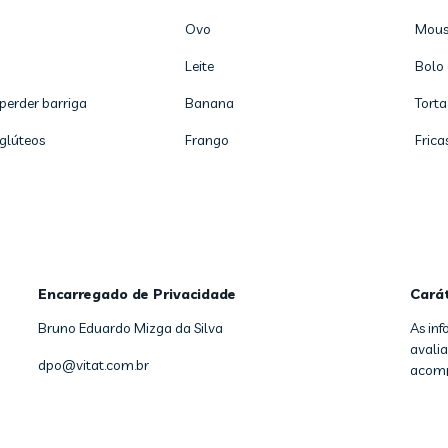
Ovo
Mous
Leite
Bolo 
 perder barriga
Banana
Torta
 glúteos
Frango
Frica
Encarregado de Privacidade
Cará
Bruno Eduardo Mizga da Silva
As in
avalia
dpo@vitat.com.br
acomp
Copyright
2026
- Vitat - Todos os direitos reservados