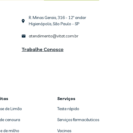
R. Minas Gerais, 316 - 12º andar
Higienópolis, São Paulo - SP
atendimento@vitat.com.br
Trabalhe Conosco
itas
Serviços
se de Limão
Teste rápido
 de cenoura
Serviços farmacêuticos
e de milho
Vacinas