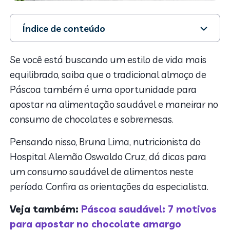
Índice de conteúdo
1. Como montar um cardápio equilibrado para o
almoço de Páscoa?
Se você está buscando um estilo de vida mais
2. Alimentação saudável na páscoa: tem espaço para
equilibrado, saiba que o tradicional almoço de
o chocolate?
Páscoa também é uma oportunidade para
3. Alimentação saudável na páscoa: Dicas extras
apostar na alimentação saudável e maneirar no
consumo de chocolates e sobremesas.
Pensando nisso, Bruna Lima, nutricionista do
Hospital Alemão Oswaldo Cruz,
dá dicas para
um consumo saudável de alimentos neste
período. Confira as orientações da especialista.
Veja também:
Páscoa saudável: 7 motivos
para apostar no chocolate amargo