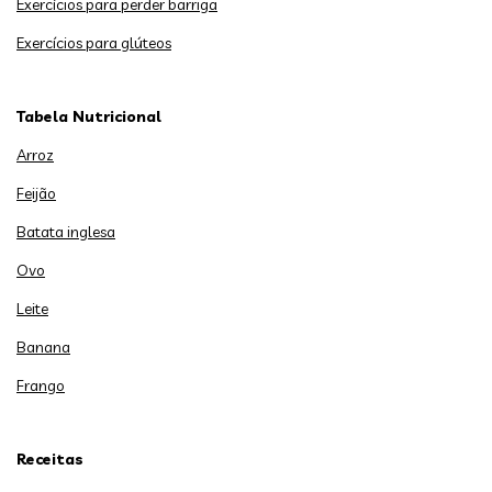
Exercícios para perder barriga
Exercícios para glúteos
Tabela Nutricional
Arroz
Feijão
Batata inglesa
Ovo
Leite
Banana
Frango
Receitas