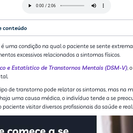
de conteúdo
do Transtorno de sintomas somáticos
s
s é uma condição na qual o paciente se sente extre
nto
ntos excessivos relacionados a sintomas físicos.
o e Estatístico de Transtornos Mentais (DSM-V)
, 
tal.
po de transtorno pode relatar os sintomas, mas na m
a uma causa médica, o indivíduo tende a se preocu
 paciente visitar diversos profissionais da saúde e re