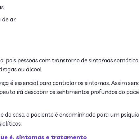
s;
 de ar;
ca, pois pessoas com transtorno de sintomas somático
rogas ou álcool.
ença é essencial para controlar os sintomas. Assim se
apeuta irá descobrir os sentimentos profundos do paci
e do caso, o paciente é encaminhado para um psiquiat
olíticos.
ue é, sintomas e tratamento