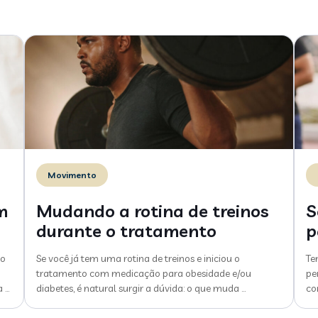
Movimento
m
Mudando a rotina de treinos
S
durante o tratamento
p
do
Se você já tem uma rotina de treinos e iniciou o
Te
tratamento com medicação para obesidade e/ou
pe
a
…
diabetes, é natural surgir a dúvida: o que muda
…
co