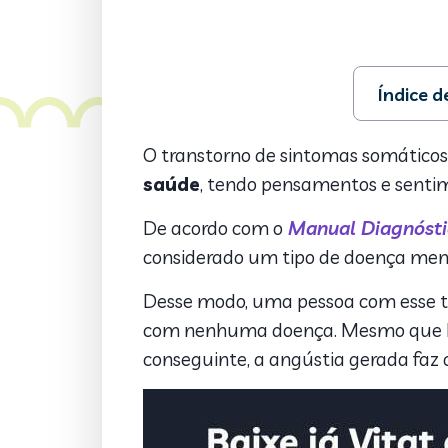
Índice 
1. Causas 
2. Sintoma
O transtorno de sintomas somático
3. Tratame
saúde
, tendo pensamentos e sentime
De acordo com o
Manual Diagnóstic
considerado um tipo de doença men
Desse modo, uma pessoa com esse ti
com nenhuma doença. Mesmo que haj
conseguinte, a angústia gerada faz o