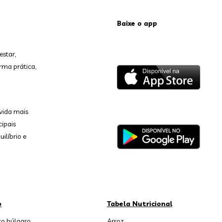
Baixe o app
estar,
rma prática,
vida mais
cipais
ilíbrio e
o
Tabela Nutricional
o búlgaro
Arroz