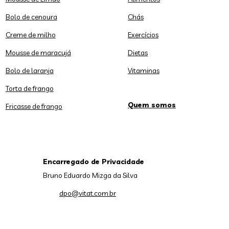
Bolo de cenoura
Chás
Creme de milho
Exercícios
Mousse de maracujá
Dietas
Bolo de laranja
Vitaminas
Torta de frango
Quem somos
Fricasse de frango
Encarregado de Privacidade
Bruno Eduardo Mizga da Silva
dpo@vitat.com.br