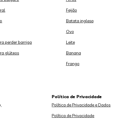
ral
Feijão
o
Batata inglesa
Ovo
ara perder barriga
Leite
ara glúteos
Banana
Frango
Política de Privacidade
,
Política de Privacidade e Dados
Política de Privacidade