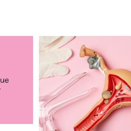
que
r