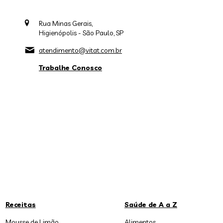
Rua Minas Gerais,
Higienópolis - São Paulo, SP
atendimento@vitat.com.br
Trabalhe Conosco
Receitas
Saúde de A a Z
Mousse de Limão
Alimentos