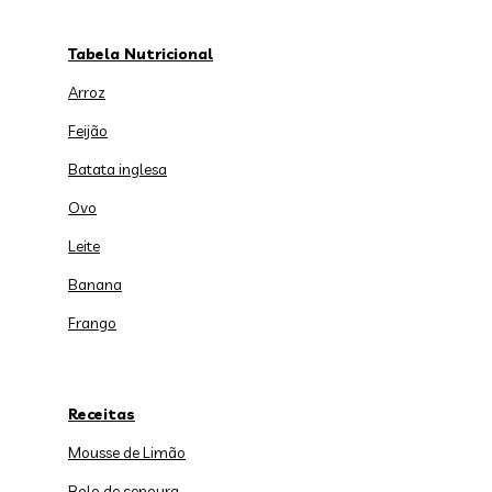
Tabela Nutricional
Arroz
Feijão
Batata inglesa
Ovo
Leite
Banana
Frango
Receitas
Mousse de Limão
Bolo de cenoura