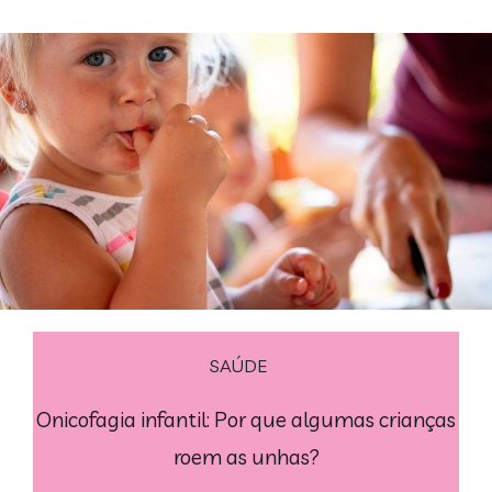
SAÚDE
Onicofagia infantil: Por que algumas crianças
roem as unhas?