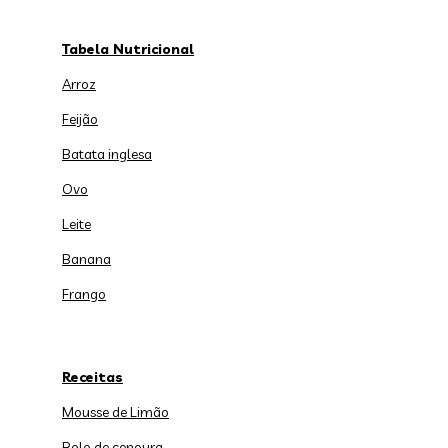
Tabela Nutricional
Arroz
Feijão
Batata inglesa
Ovo
Leite
Banana
Frango
Receitas
Mousse de Limão
Bolo de cenoura