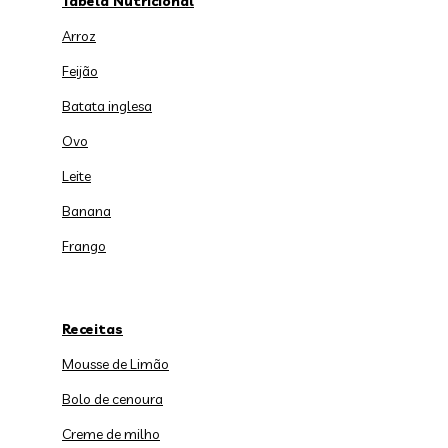
Tabela Nutricional
Arroz
Feijão
Batata inglesa
Ovo
Leite
Banana
Frango
Receitas
Mousse de Limão
Bolo de cenoura
Creme de milho