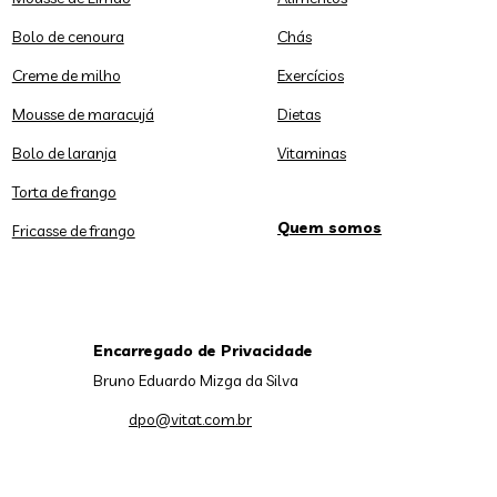
Bolo de cenoura
Chás
Creme de milho
Exercícios
Mousse de maracujá
Dietas
Bolo de laranja
Vitaminas
Torta de frango
Quem somos
Fricasse de frango
Encarregado de Privacidade
Bruno Eduardo Mizga da Silva
dpo@vitat.com.br