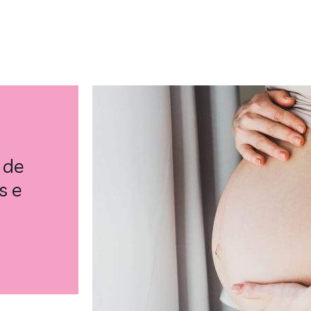
 de
s e