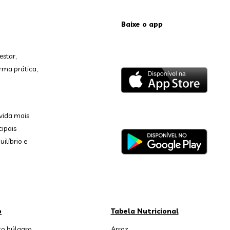
Baixe o app
estar,
rma prática,
vida mais
cipais
ilíbrio e
o
Tabela Nutricional
o búlgaro
Arroz