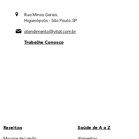
Rua Minas Gerais,
Higienópolis - São Paulo, SP
atendimento@vitat.com.br
Trabalhe Conosco
Receitas
Saúde de A a Z
Mousse de Limão
Alimentos