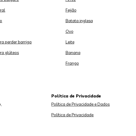
ral
Feijão
o
Batata inglesa
Ovo
ara perder barriga
Leite
ara glúteos
Banana
Frango
Política de Privacidade
,
Política de Privacidade e Dados
Política de Privacidade