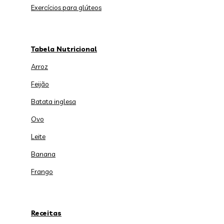
Exercícios para glúteos
Tabela Nutricional
Arroz
Feijão
Batata inglesa
Ovo
Leite
Banana
Frango
Receitas