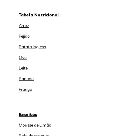
Tabela Nutricional
Arroz
Feijão
Batata inglesa
Ovo
Leite
Banana
Frango
Receitas
Mousse de Limão
Bolo de cenoura