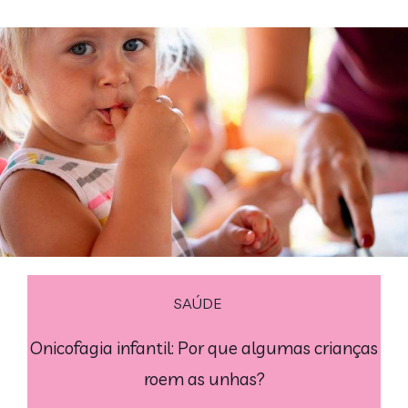
SAÚDE
Onicofagia infantil: Por que algumas crianças
roem as unhas?