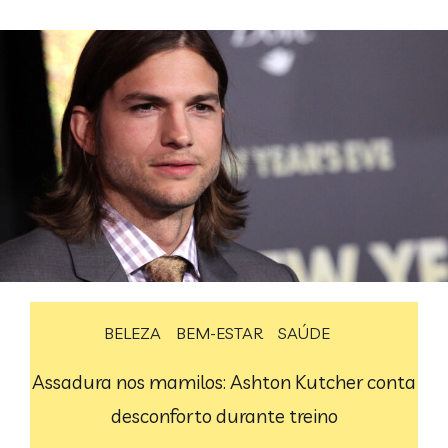
BELEZA
BEM-ESTAR
SAÚDE
Assadura nos mamilos: Ashton Kutcher conta
desconforto durante treino