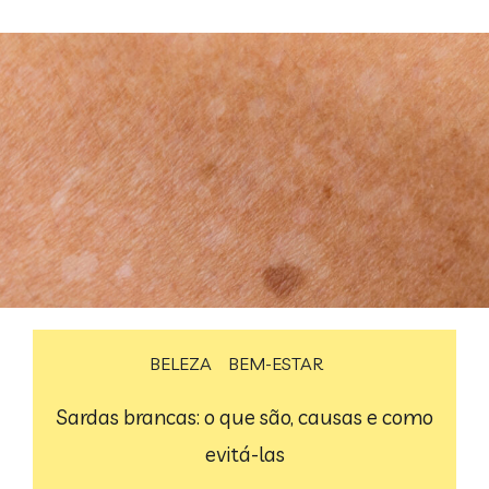
BELEZA
BEM-ESTAR
Sardas brancas: o que são, causas e como
evitá-las