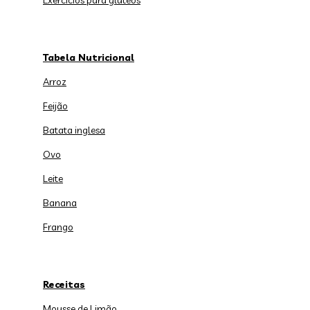
Exercícios para glúteos
Tabela Nutricional
Arroz
Feijão
Batata inglesa
Ovo
Leite
Banana
Frango
Receitas
Mousse de Limão