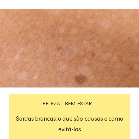
BELEZA
BEM-ESTAR
Sardas brancas: o que são, causas e como
evitá-las