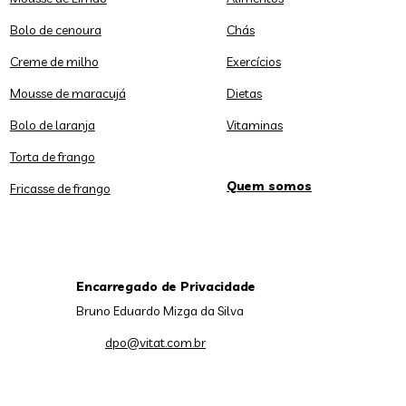
Bolo de cenoura
Chás
Creme de milho
Exercícios
Mousse de maracujá
Dietas
Bolo de laranja
Vitaminas
Torta de frango
Quem somos
Fricasse de frango
Encarregado de Privacidade
Bruno Eduardo Mizga da Silva
dpo@vitat.com.br