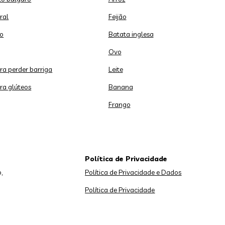
ral
Feijão
o
Batata inglesa
Ovo
ara perder barriga
Leite
ara glúteos
Banana
Frango
Política de Privacidade
,
Política de Privacidade e Dados
Política de Privacidade