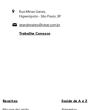
Rua Minas Gerais,
Higienópolis - São Paulo, SP
atendimento@vitat.com.br
Trabalhe Conosco
Receitas
Saúde de A a Z
Mousse de Limão
Alimentos