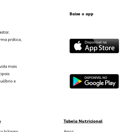
Baixe o app
estar,
rma prática,
vida mais
cipais
ilíbrio e
o
Tabela Nutricional
o búlgaro
Arroz