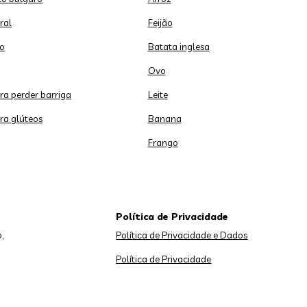
ral
Feijão
o
Batata inglesa
Ovo
ara perder barriga
Leite
ara glúteos
Banana
Frango
Política de Privacidade
,
Política de Privacidade e Dados
Política de Privacidade