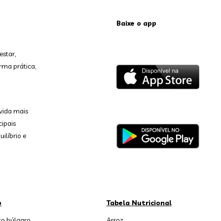
Baixe o app
estar,
rma prática,
vida mais
cipais
ilíbrio e
o
Tabela Nutricional
o búlgaro
Arroz