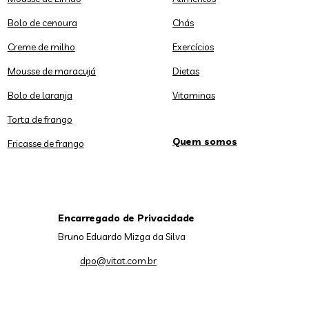
Bolo de cenoura
Chás
Creme de milho
Exercícios
Mousse de maracujá
Dietas
Bolo de laranja
Vitaminas
Torta de frango
Quem somos
Fricasse de frango
Encarregado de Privacidade
Bruno Eduardo Mizga da Silva
dpo@vitat.com.br