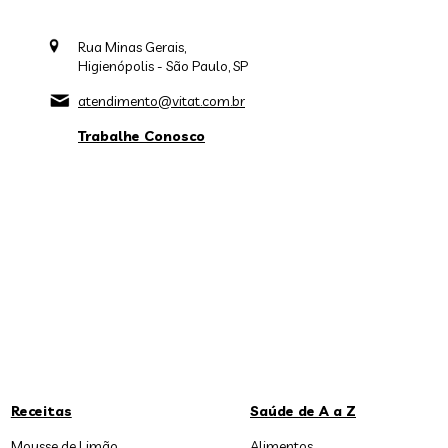
Rua Minas Gerais,
Higienópolis - São Paulo, SP
atendimento@vitat.com.br
Trabalhe Conosco
Receitas
Saúde de A a Z
Mousse de Limão
Alimentos