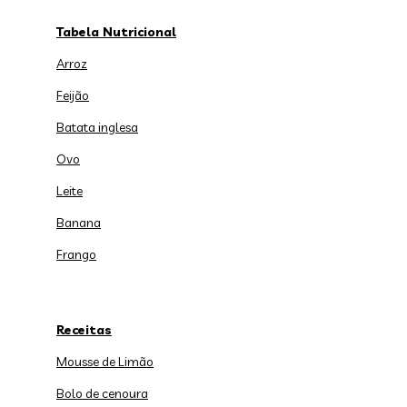
Tabela Nutricional
Arroz
Feijão
Batata inglesa
Ovo
Leite
Banana
Frango
Receitas
Mousse de Limão
Bolo de cenoura