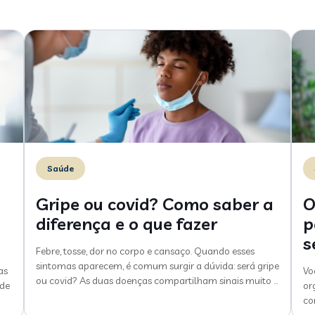
Saúde
Gripe ou covid? Como saber a
O
diferença e o que fazer
p
s
Febre, tosse, dor no corpo e cansaço. Quando esses
sintomas aparecem, é comum surgir a dúvida: será gripe
as
Vo
ou covid? As duas doenças compartilham sinais muito
…
 de
or
co