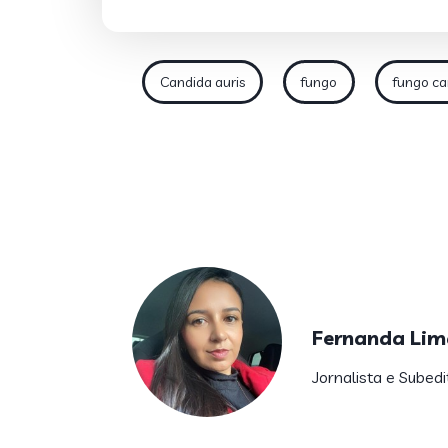
Candida auris
fungo
fungo ca
Fernanda Lim
Jornalista e Subedi