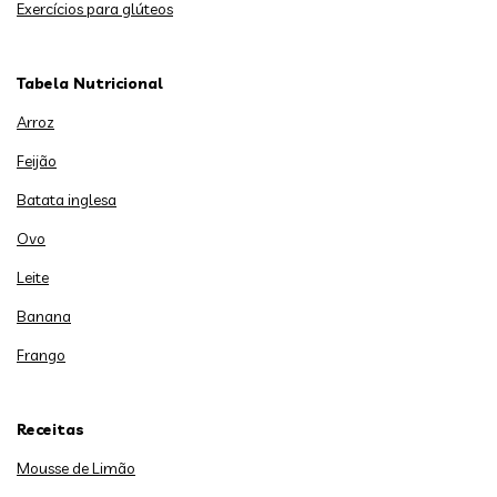
Exercícios para glúteos
Tabela Nutricional
Arroz
Feijão
Batata inglesa
Ovo
Leite
Banana
Frango
Receitas
Mousse de Limão