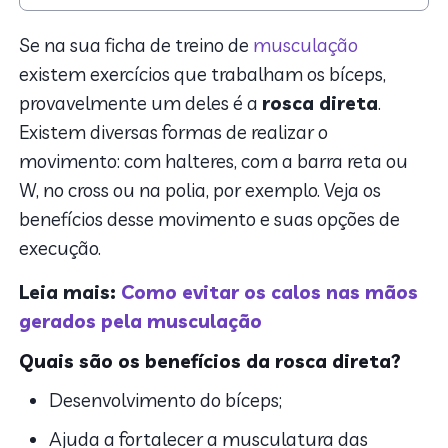
1. Quais são os benefícios da rosca direta?
2. Rosca direta: variedades do movimento
Se na sua ficha de treino de
musculação
3. Outras opções de rosca direta
existem exercícios que trabalham os bíceps,
4. Dicas para evitar erros comuns
provavelmente um deles é a
rosca direta
.
Existem diversas formas de realizar o
movimento: com halteres, com a barra reta ou
W, no cross ou na polia, por exemplo. Veja os
benefícios desse movimento e suas opções de
execução.
Leia mais:
Como evitar os calos nas mãos
gerados pela musculação
Quais são os benefícios da rosca direta?
Desenvolvimento do bíceps;
Ajuda a fortalecer a musculatura das