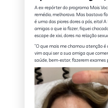
A ex-repórter do programa Mais Você,
remédio, melhorava. Mas bastava faz
é uma das piores dores a pós, eita! 
amigas o que ia fazer, fiquei choc
escape de xixi, dores na relação sexu
“O que mais me chamou atenção é q
vim aqui ser a sua amiga que coment
saúde, bem-estar, fazerem exames pr