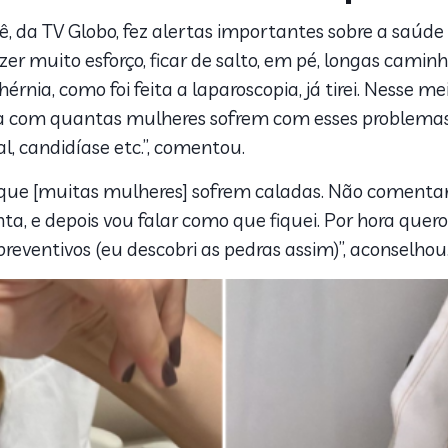
 da TV Globo, fez alertas importantes sobre a saúde fe
er muito esforço, ficar de salto, em pé, longas cami
A hérnia, como foi feita a laparoscopia, já tirei. Nes
ada com quantas mulheres sofrem com esses problemas,
al, candidíase etc.”, comentou.
ue [muitas mulheres] sofrem caladas. Não comentam
a, e depois vou falar como que fiquei. Por hora quer
eventivos (eu descobri as pedras assim)”, aconselhou