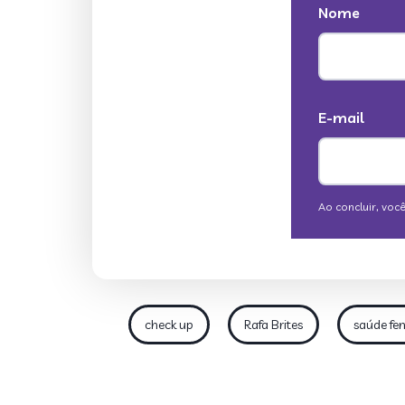
check up
Rafa Brites
saúde fe