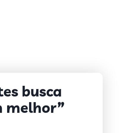
ites busca
m melhor”