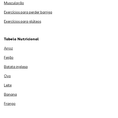
Musculação
Exercícios para perder barriga
Exercícios para glúteos
Tabela Nutricional
Arroz
Feijão
Batata inglesa
Ovo
Leite
Banana
Frango