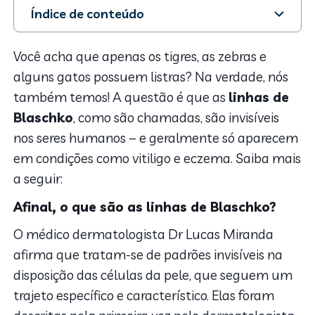
Índice de conteúdo
1. Afinal, o que são as linhas de Blaschko?
2. Em quais doenças as linhas de Blaschko podem se
Você acha que apenas os tigres, as zebras e
manifestar?
alguns gatos possuem listras? Na verdade, nós
3. Mas o que fazer se eu notar essas linhas no corpo?
também temos! A questão é que as
linhas de
Blaschko
, como são chamadas, são invisíveis
nos seres humanos – e geralmente só aparecem
em condições como vitiligo e eczema. Saiba mais
a seguir:
Afinal, o que são as linhas de Blaschko?
O médico dermatologista Dr Lucas Miranda
afirma que tratam-se de padrões invisíveis na
disposição das células da pele, que seguem um
trajeto específico e característico. Elas foram