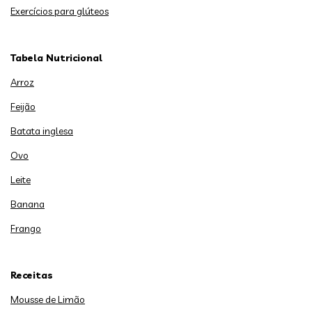
Exercícios para glúteos
Tabela Nutricional
Arroz
Feijão
Batata inglesa
Ovo
Leite
Banana
Frango
Receitas
Mousse de Limão