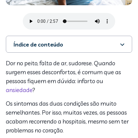
Índice de conteúdo
1. Infarto
2. Ansiedade
Dor no peito, falta de ar, sudorese. Quando
3. Infarto ou ansiedade: como lidar com as duas
surgem esses desconfortos, é comum que as
condições?
pessoas fiquem em dúvida: infarto ou
4. Eu sou uma pessoa ansiosa?
ansiedade
?
Os sintomas das duas condições são muito
semelhantes. Por isso, muitas vezes, as pessoas
acabam recorrendo a hospitais, mesmo sem ter
problemas no coração.