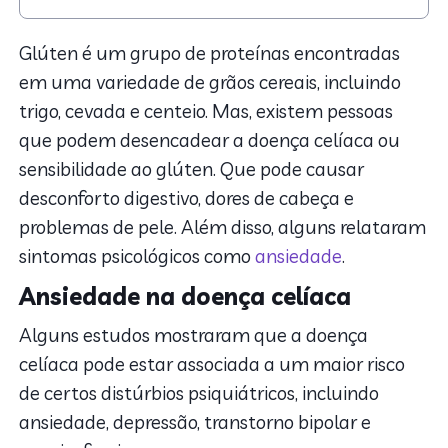
1. Ansiedade na doença celíaca
2. Ansiedade na sensibilidade ao glúten
Glúten é um grupo de proteínas encontradas
3. Glúten e o cérebro
em uma variedade de grãos cereais, incluindo
trigo, cevada e centeio. Mas, existem pessoas
que podem desencadear a doença celíaca ou
sensibilidade ao glúten. Que pode causar
desconforto digestivo, dores de cabeça e
problemas de pele. Além disso, alguns relataram
sintomas psicológicos como
ansiedade
.
Ansiedade na doença celíaca
Alguns estudos mostraram que a doença
celíaca pode estar associada a um maior risco
de certos distúrbios psiquiátricos, incluindo
ansiedade, depressão, transtorno bipolar e