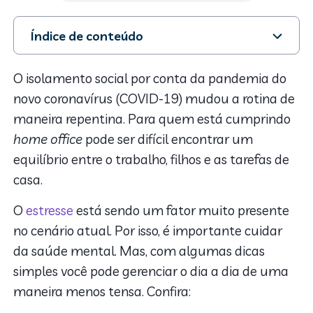
Índice de conteúdo
1. Defina metas realistas
2. Aceite mudar a rotina
O isolamento social por conta da pandemia do
3. Tenha um espaço destinado ao trabalho
novo coronavírus (COVID-19) mudou a rotina de
4. Faça pausas
maneira repentina. Para quem está cumprindo
5. Saiba que isso é apenas uma fase
home office
pode ser difícil encontrar um
equilíbrio entre o trabalho, filhos e as tarefas de
casa.
O
estresse
está sendo um fator muito presente
no cenário atual. Por isso, é importante cuidar
da saúde mental. Mas, com algumas dicas
simples você pode gerenciar o dia a dia de uma
maneira menos tensa. Confira: