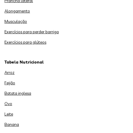
Prancha lateral
Alongamento
Musculação
Exercícios para perder barriga
Exercícios para glúteos
Tabela Nutricional
Arroz
Feijão
Batata inglesa
Ovo
Leite
Banana