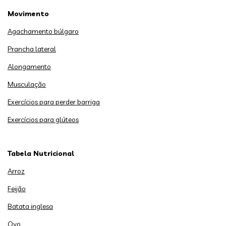
Movimento
Agachamento búlgaro
Prancha lateral
Alongamento
Musculação
Exercícios para perder barriga
Exercícios para glúteos
Tabela Nutricional
Arroz
Feijão
Batata inglesa
Ovo