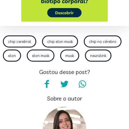
chip cerebral
chip elon musk
chip no cérebro
elon
elon musk
musk
neuralink
Gostou desse post?
Sobre o autor