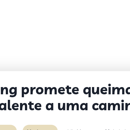
Ing promete queima
valente a uma cami