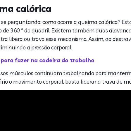
ima calórica
 se perguntando: como ocorre a queima calórica? Esta
de 360 º do quadril. Existem também duas alavanca
tra libera ou trava esse mecanismo. Assim, ao destra
diminuindo a pressão corporal.
para fazer na cadeira do trabalho
ssos músculos continuam trabalhando para mantermo
rio o movimento corporal, basta liberar a trava de m