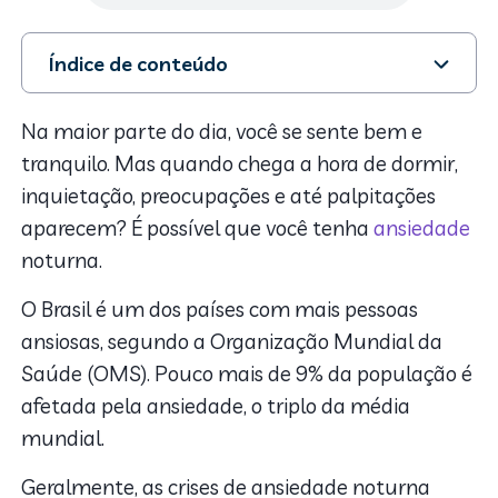
Índice de conteúdo
1. Afinal, o que é a ansiedade noturna?
2. Principais sinais
Na maior parte do dia, você se sente bem e
3. Quais as principais causas do problema?
tranquilo. Mas quando chega a hora de dormir,
4. Tratamentos para a ansiedade noturna
inquietação, preocupações e até palpitações
aparecem? É possível que você tenha
ansiedade
noturna.
O Brasil é um dos países com mais pessoas
ansiosas, segundo a Organização Mundial da
Saúde (OMS). Pouco mais de 9% da população é
afetada pela ansiedade, o triplo da média
mundial.
Geralmente, as crises de ansiedade noturna