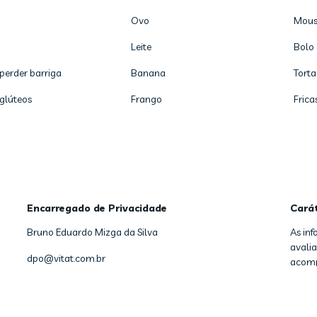
Ovo
Mous
Leite
Bolo 
 perder barriga
Banana
Torta
 glúteos
Frango
Frica
Encarregado de Privacidade
Cará
Bruno Eduardo Mizga da Silva
As in
avalia
dpo@vitat.com.br
acomp
Copyright
2026
- Vitat - Todos os direitos reservados