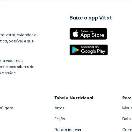
Baixe o app Vitat
em-estar, cuidados e
ica, possível e que
ma vida mais
rincipais pilares de
 e saúde.
Tabela Nutricional
Rece
búlgaro
Arroz
Mous
Feijão
Bolo
Batata inglesa
Crem