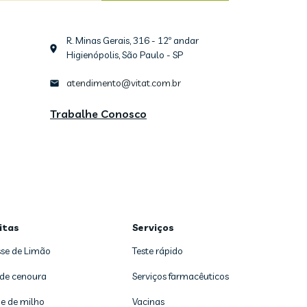
R. Minas Gerais, 316 - 12º andar
Higienópolis, São Paulo - SP
atendimento@vitat.com.br
Trabalhe Conosco
itas
Serviços
se de Limão
Teste rápido
 de cenoura
Serviços farmacêuticos
e de milho
Vacinas