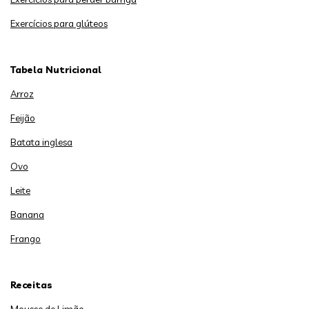
Exercícios para glúteos
Tabela Nutricional
Arroz
Feijão
Batata inglesa
Ovo
Leite
Banana
Frango
Receitas