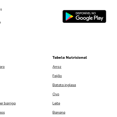
is
e
Tabela Nutricional
aro
Arroz
Feijão
Batata inglesa
Ovo
er barriga
Leite
eos
Banana