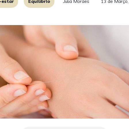
-estar
Equilíbrio
Julia Moraes
13 de Março