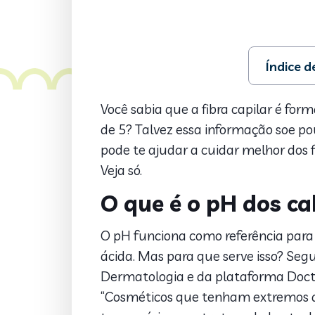
Índice 
1. O que é 
2. E qual a
Você sabia que a fibra capilar é for
3. Quais os
de 5? Talvez essa informação soe po
pode te ajudar a cuidar melhor dos fi
Veja só.
O que é o pH dos ca
O pH funciona como referência para d
ácida. Mas para que serve isso? Seg
Dermatologia e da plataforma Doctora
“Cosméticos que tenham extremos d