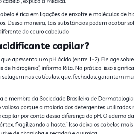
 cabelo”, explica a médica.
cabelo é rica em ligações de enxofre e moléculas de h
 fios. Dessa maneira, tais substâncias podem acabar 
ferente do couro cabeludo.
cidificante capilar?
o que apresenta um pH ácido (entre 1-2). Ele age sobr
 de hidrogênio”, informa Rita. Na prática, isso signific
 selagem nas cutículas, que, fechadas, garantem mu
a e membro da Sociedade Brasileira de Dermatologia 
é valioso porque a maioria dos detergentes utilizados
 capilar por conta dessa diferença do pH. O edema d
rtex, fragilizando a haste.” Isso deixa os cabelos mai
lusive de chapinha e secador) e química.