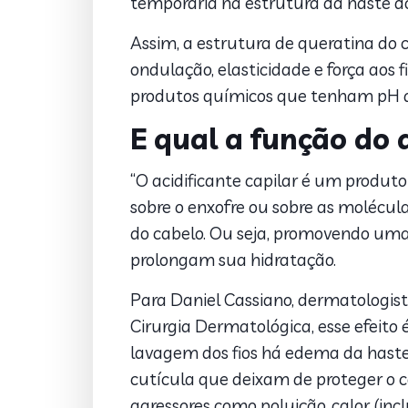
temporária na estrutura da haste do
Assim, a estrutura de queratina do 
ondulação, elasticidade e força aos
produtos químicos que tenham pH di
E qual a função do a
“O acidificante capilar é um produt
sobre o enxofre ou sobre as moléculas
do cabelo. Ou seja, promovendo uma
prolongam sua hidratação.
Para Daniel Cassiano, dermatologist
Cirurgia Dermatológica, esse efeito 
lavagem dos fios há edema da haste
cutícula que deixam de proteger o có
agressores como poluição, calor (inc