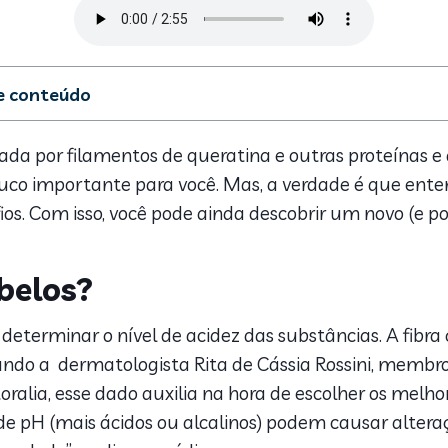
de conteúdo
o pH dos cabelos?
 função do acidificante capilar?
mada por filamentos de queratina e outras proteínas e
 benefícios do acidificante capilar?
uco importante para você. Mas, a verdade é que ente
os. Com isso, você pode ainda descobrir um novo (e pode
belos?
eterminar o nível de acidez das substâncias. A fibra 
undo a dermatologista Rita de Cássia Rossini, membro 
lia, esse dado auxilia na hora de escolher os melhore
e pH (mais ácidos ou alcalinos) podem causar alter