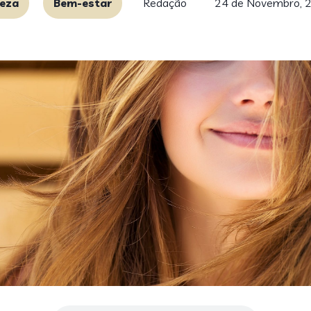
leza
Bem-estar
Redação
24 de Novembro, 