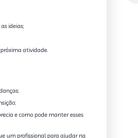
as ideias;
róxima atividade.
udanças;
sição;
precia e como pode manter esses
e um profissional para ajudar na