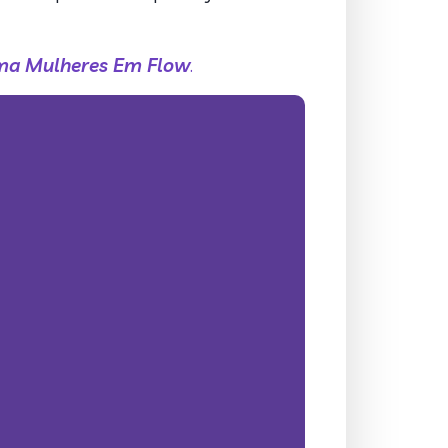
ama Mulheres Em Flow
.