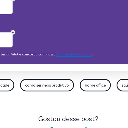
idade
como ser mais produtivo
home office
saú
Gostou desse post?