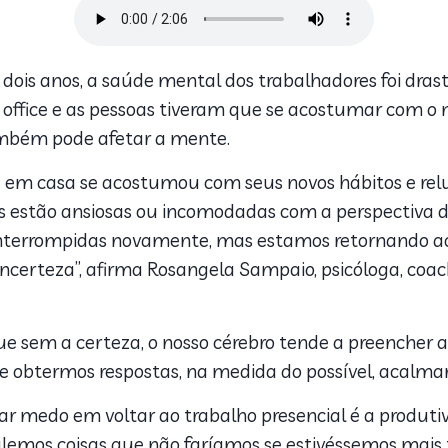
 dois anos, a saúde mental dos trabalhadores foi dra
ffice e as pessoas tiveram que se acostumar com o 
também pode afetar a mente.
a em casa se acostumou com seus novos hábitos e re
 estão ansiosas ou incomodadas com a perspectiva de 
interrompidas novamente, mas estamos retornando ao
certeza”, afirma Rosangela Sampaio, psicóloga, coach
ue sem a certeza, o nosso cérebro tende a preencher a
de obtermos respostas, na medida do possível, acalmará
rar medo em voltar ao trabalho presencial é a produt
lemos coisas que não faríamos se estivéssemos mais t