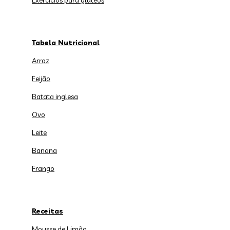
Exercícios para glúteos
Tabela Nutricional
Arroz
Feijão
Batata inglesa
Ovo
Leite
Banana
Frango
Receitas
Mousse de Limão