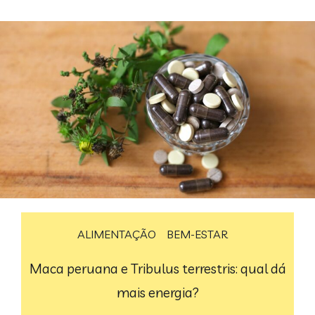
ALIMENTAÇÃO
BEM-ESTAR
Maca peruana e Tribulus terrestris: qual dá
mais energia?