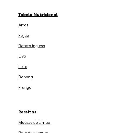
Tabela Nutricional
Arroz
Feijão
Batata inglesa
Ovo
Leite
Banana
Frango
Receitas
Mousse de Limão
Bolo de cenoura