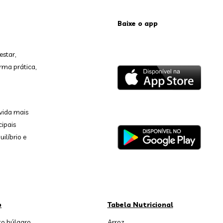
Baixe o app
estar,
rma prática,
vida mais
cipais
ilíbrio e
o
Tabela Nutricional
o búlgaro
Arroz