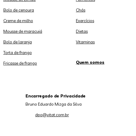
Bolo de cenoura
Chás
Creme de milho
Exercícios
Mousse de maracujá
Dietas
Bolo de laranja
Vitaminas
Torta de frango
Quem somos
Fricasse de frango
Encarregado de Privacidade
Bruno Eduardo Mizga da Silva
dpo@vitat.com.br