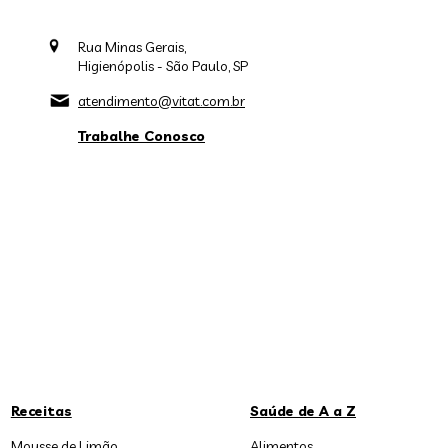
Rua Minas Gerais,
Higienópolis - São Paulo, SP
atendimento@vitat.com.br
Trabalhe Conosco
Receitas
Saúde de A a Z
Mousse de Limão
Alimentos