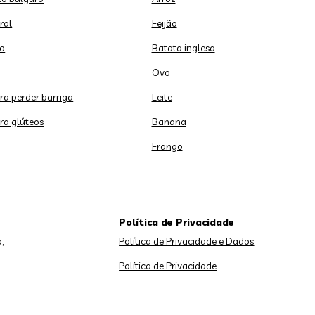
ral
Feijão
o
Batata inglesa
Ovo
ara perder barriga
Leite
ara glúteos
Banana
Frango
Política de Privacidade
,
Política de Privacidade e Dados
Política de Privacidade