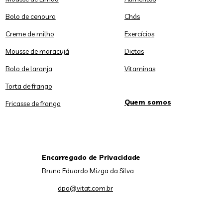
Bolo de cenoura
Chás
Creme de milho
Exercícios
Mousse de maracujá
Dietas
Bolo de laranja
Vitaminas
Torta de frango
Quem somos
Fricasse de frango
Encarregado de Privacidade
Bruno Eduardo Mizga da Silva
dpo@vitat.com.br