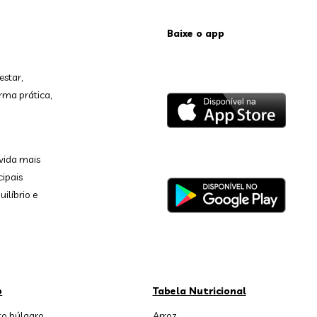
Baixe o app
estar,
rma prática,
vida mais
cipais
ilíbrio e
o
Tabela Nutricional
o búlgaro
Arroz