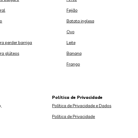
ral
Feijão
o
Batata inglesa
Ovo
ara perder barriga
Leite
ara glúteos
Banana
Frango
Política de Privacidade
,
Política de Privacidade e Dados
Política de Privacidade