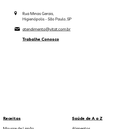
Rua Minas Gerais,
Higienópolis - São Paulo, SP
atendimento@vitat.com.br
Trabalhe Conosco
Receitas
Saúde de A a Z
Mousse de Limão
Alimentos