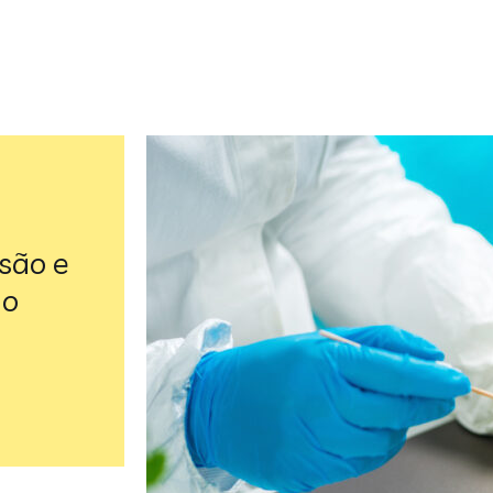
são e
no