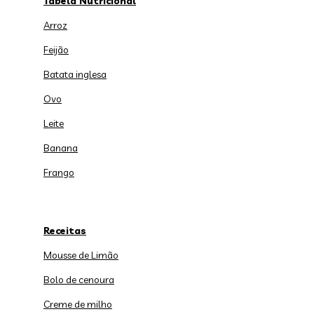
Tabela Nutricional
Arroz
Feijão
Batata inglesa
Ovo
Leite
Banana
Frango
Receitas
Mousse de Limão
Bolo de cenoura
Creme de milho