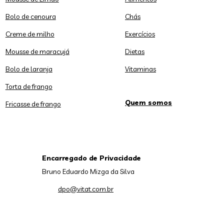
Bolo de cenoura
Chás
Creme de milho
Exercícios
Mousse de maracujá
Dietas
Bolo de laranja
Vitaminas
Torta de frango
Quem somos
Fricasse de frango
Encarregado de Privacidade
Bruno Eduardo Mizga da Silva
dpo@vitat.com.br