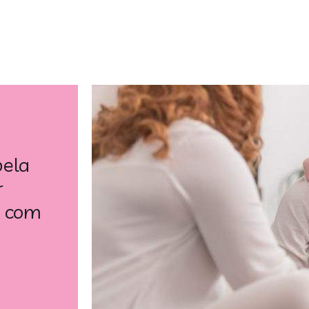
pela
r
s com