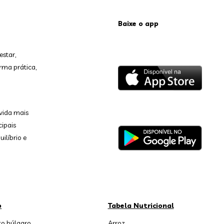
Baixe o app
estar,
rma prática,
vida mais
cipais
ilíbrio e
o
Tabela Nutricional
o búlgaro
Arroz