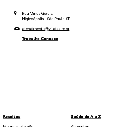
Rua Minas Gerais,
Higienópolis - São Paulo, SP
atendimento@vitat.com.br
Trabalhe Conosco
Receitas
Saúde de A a Z
Mousse de Limão
Alimentos