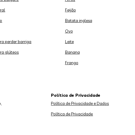
ral
Feijão
o
Batata inglesa
Ovo
ara perder barriga
Leite
ara glúteos
Banana
Frango
Política de Privacidade
,
Política de Privacidade e Dados
Política de Privacidade