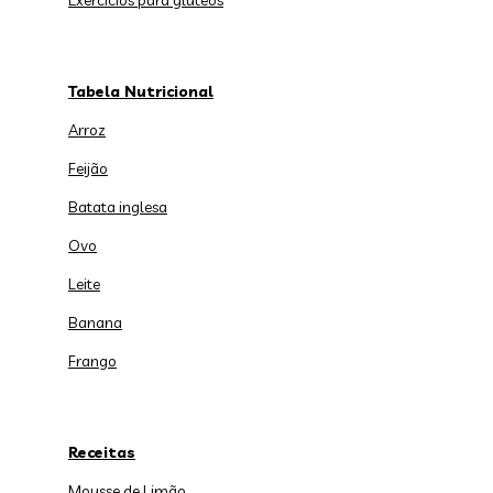
Exercícios para glúteos
Tabela Nutricional
Arroz
Feijão
Batata inglesa
Ovo
Leite
Banana
Frango
Receitas
Mousse de Limão