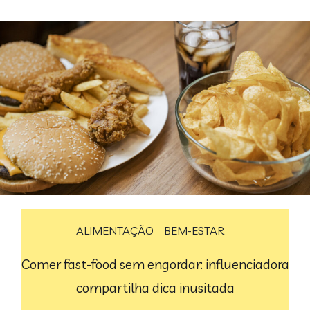
ALIMENTAÇÃO
BEM-ESTAR
Comer fast-food sem engordar: influenciadora
compartilha dica inusitada