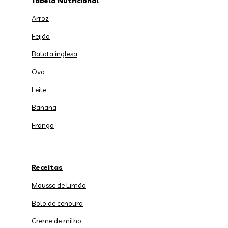
Tabela Nutricional
Arroz
Feijão
Batata inglesa
Ovo
Leite
Banana
Frango
Receitas
Mousse de Limão
Bolo de cenoura
Creme de milho