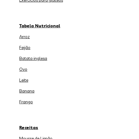
Exercícios para glúteos
Tabela Nutricional
Arroz
Feijão
Batata inglesa
Ovo
Leite
Banana
Frango
Receitas
Mousse de Limão