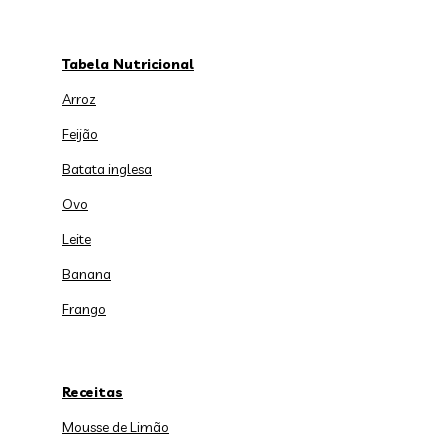
Tabela Nutricional
Arroz
Feijão
Batata inglesa
Ovo
Leite
Banana
Frango
Receitas
Mousse de Limão