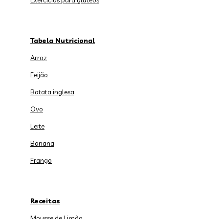
Exercícios para glúteos
Tabela Nutricional
Arroz
Feijão
Batata inglesa
Ovo
Leite
Banana
Frango
Receitas
Mousse de Limão