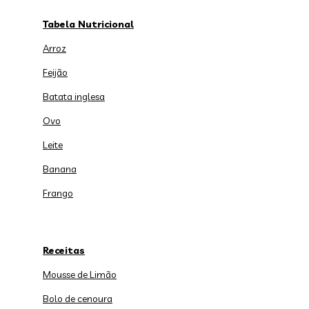
Tabela Nutricional
Arroz
Feijão
Batata inglesa
Ovo
Leite
Banana
Frango
Receitas
Mousse de Limão
Bolo de cenoura